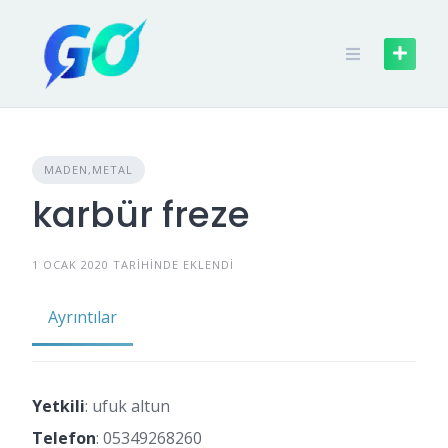
MADEN,METAL
karbür freze
1 OCAK 2020 TARIHINDE EKLENDI
Ayrıntılar
Yetkili
: ufuk altun
Telefon
:
05349268260