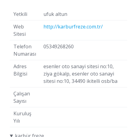
Yetkili
ufuk altun
Web
http://karburfreze.com.tr/
Sitesi
Telefon
05349268260
Numarası
Adres
esenler oto sanayi sitesi no:10,
Bilgisi
ziya gökalp, esenler oto sanayi
sitesi no:10, 34490 ikitelli osb/ba
Çalışan
Sayısı
Kuruluş
Yılı
karbür freze