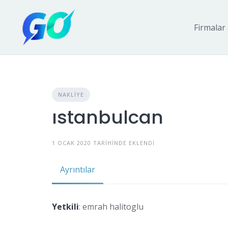
Firmalar
NAKLIYE
ıstanbulcan
1 OCAK 2020 TARIHINDE EKLENDI
Ayrıntılar
Yetkili
: emrah halitoglu