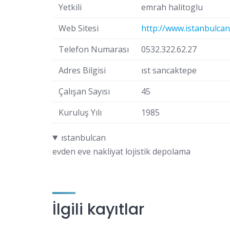
Yetkili
emrah halitoglu
Web Sitesi
http://www.istanbulca
Telefon Numarası
0532.322.62.27
Adres Bilgisi
ıst sancaktepe
Çalışan Sayısı
45
Kuruluş Yılı
1985
ıstanbulcan
evden eve nakliyat lojistik depolama
İlgili kayıtlar