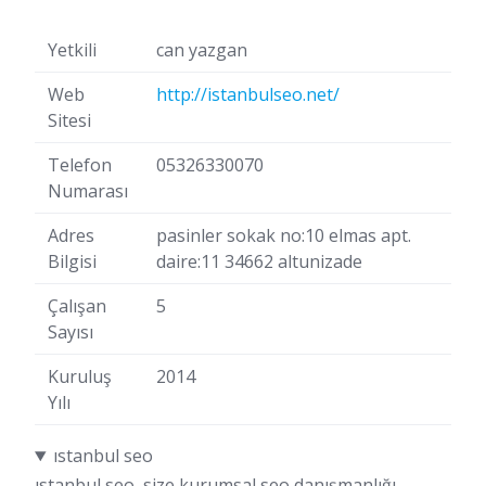
Yetkili
can yazgan
Web
http://istanbulseo.net/
Sitesi
Telefon
05326330070
Numarası
Adres
pasinler sokak no:10 elmas apt.
Bilgisi
daire:11 34662 altunizade
Çalışan
5
Sayısı
Kuruluş
2014
Yılı
ıstanbul seo
ıstanbul seo, size kurumsal seo danışmanlığı