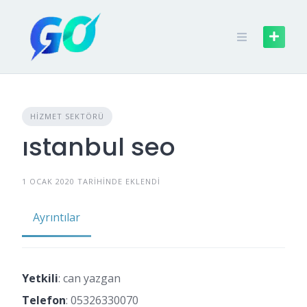
HIZMET SEKTÖRÜ
ıstanbul seo
1 OCAK 2020 TARIHINDE EKLENDI
Ayrıntılar
Yetkili
: can yazgan
Telefon
:
05326330070