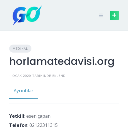
MEDIKAL
horlamatedavisi.org
1 OCAK 2020 TARIHINDE EKLENDI
Ayrıntılar
Yetkili
: esen çapan
Telefon
:
02122311315