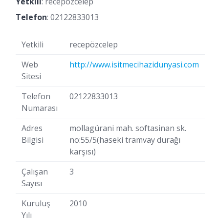
Yetkili
: recepözcelep
Telefon
:
02122833013
Yetkili
recepözcelep
Web
http://www.isitmecihazidunyasi.com
Sitesi
Telefon
02122833013
Numarası
Adres
mollagürani mah. softasinan sk.
Bilgisi
no:55/5(haseki tramvay durağı
karşısı)
Çalışan
3
Sayısı
Kuruluş
2010
Yılı