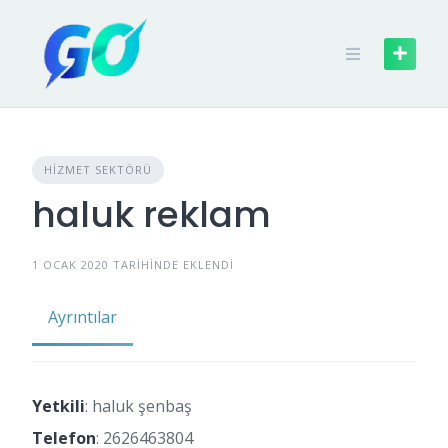
HIZMET SEKTÖRÜ
haluk reklam
1 OCAK 2020 TARIHINDE EKLENDI
Ayrıntılar
Yetkili
: haluk şenbaş
Telefon
:
2626463804