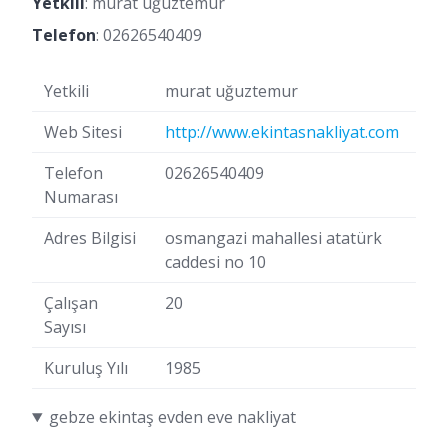
Yetkili
: murat uğuztemur
Telefon
:
02626540409
Yetkili
murat uğuztemur
Web Sitesi
http://www.ekintasnakliyat.com
Telefon
02626540409
Numarası
Adres Bilgisi
osmangazi mahallesi atatürk
caddesi no 10
Çalışan
20
Sayısı
Kuruluş Yılı
1985
gebze ekintaş evden eve nakliyat