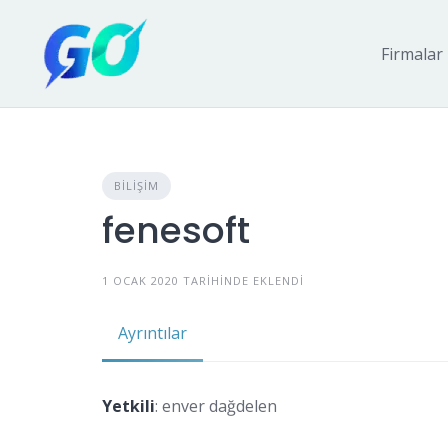
Firmalar
BILIŞIM
fenesoft
1 OCAK 2020 TARIHINDE EKLENDI
Ayrıntılar
Yetkili
: enver dağdelen