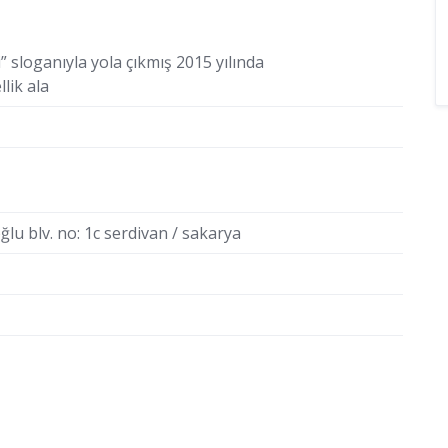
” sloganıyla yola çıkmış 2015 yılında
lik ala
ğlu blv. no: 1c serdivan / sakarya