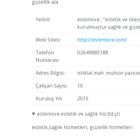
güzellik ala
Yetkili
estemore ; “estetik ve ötesi
kurulmuştur.sağlık ve güzel
Web Sitesi
http://estemore.com/
Telefon
02649880188
Numarası
Adres Bilgisi
istiklal mah. muhsin yazıcıo
Çalışan Sayısı
10
Kuruluş Yılı
2015
estemore estetik ve sağlık hiz.ltd.şti
estetik,sağlık hizmetleri, güzellik hizmetleri