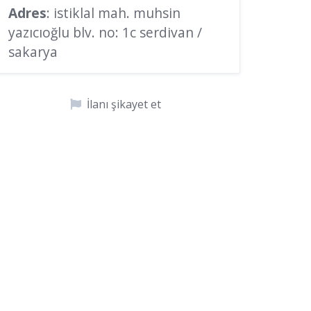
Adres
: istiklal mah. muhsin
yazıcıoğlu blv. no: 1c serdivan /
sakarya
İlanı şikayet et