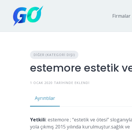
Firmalar
DIĞER (KATEGORI DIŞI)
estemore estetik ve 
1 OCAK 2020 TARIHINDE EKLENDI
Ayrıntılar
Yetkili
: estemore ; “estetik ve ötesi” sloganıyl
yola çıkmış 2015 yılında kurulmuştur.sağlık ve