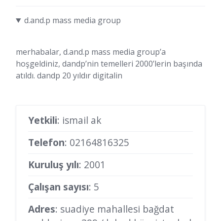
d.and.p mass media group
merhabalar, d.and.p mass media group’a
hoşgeldiniz, dandp’nin temelleri 2000’lerin başında
atıldı. dandp 20 yıldır digitalin
Yetkili
: ismail ak
Telefon
:
02164816325
Kuruluş yılı
: 2001
Çalışan sayısı
: 5
Adres
: suadiye mahallesi bağdat