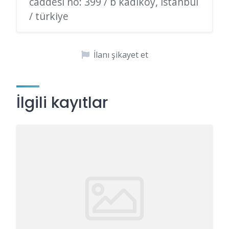
caddesi no: 399 / b kadıköy, istanbul
/ türkiye
İlanı şikayet et
İlgili kayıtlar