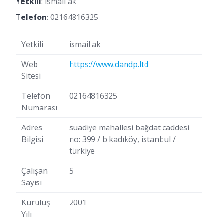
Yetkili
: ismail ak
Telefon
:
02164816325
Yetkili
ismail ak
Web
https://www.dandp.ltd
Sitesi
Telefon
02164816325
Numarası
Adres
suadiye mahallesi bağdat caddesi
Bilgisi
no: 399 / b kadıköy, istanbul /
türkiye
Çalışan
5
Sayısı
Kuruluş
2001
Yılı