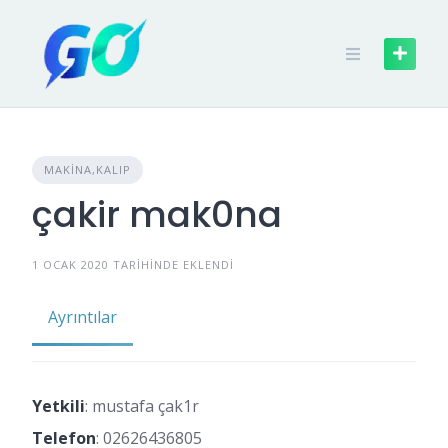
MAKINA,KALIP
çakir mak0na
1 OCAK 2020 TARIHINDE EKLENDI
Ayrıntılar
Yetkili
: mustafa çak1r
Telefon
:
02626436805