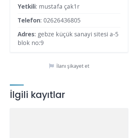
Yetkili
: mustafa çak1r
Telefon
:
02626436805
Adres
: gebze küçük sanayi sitesi a-5
blok no:9
İlanı şikayet et
İlgili kayıtlar