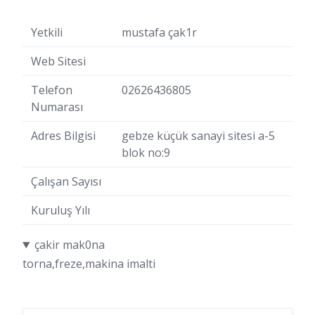
Yetkili
mustafa çak1r
Web Sitesi
Telefon
02626436805
Numarası
Adres Bilgisi
gebze küçük sanayi sitesi a-5
blok no:9
Çalışan Sayısı
Kuruluş Yılı
çakir mak0na
torna,freze,makina imalti