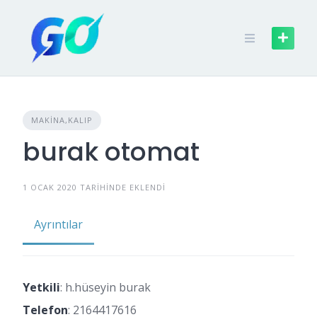
MAKINA,KALIP
burak otomat
1 OCAK 2020 TARIHINDE EKLENDI
Ayrıntılar
Yetkili
: h.hüseyin burak
Telefon
:
2164417616