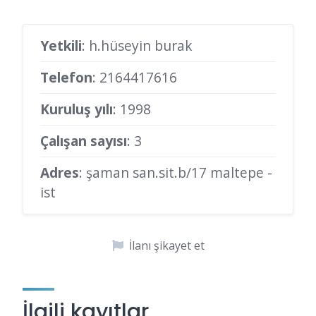
Yetkili
: h.hüseyin burak
Telefon
:
2164417616
Kuruluş yılı
: 1998
Çalışan sayısı
: 3
Adres
: şaman san.sit.b/17 maltepe -
ist
İlanı şikayet et
İlgili kayıtlar