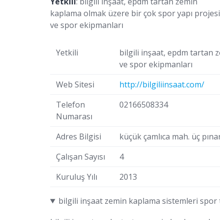
Yetkili
: bilgili inşaat, epdm tartan zemin
kaplama olmak üzere bir çok spor yapı projesi
ve spor ekipmanları
Yetkili
bilgili inşaat, epdm tartan
ve spor ekipmanları
Web Sitesi
http://bilgiliinsaat.com/
Telefon
02166508334
Numarası
Adres Bilgisi
küçük çamlıca mah. üç pınar
Çalışan Sayısı
4
Kuruluş Yılı
2013
bilgili inşaat zemin kaplama sistemleri spo