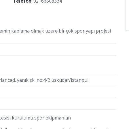
Telefon
:
02166508334
 zemin kaplama olmak üzere bir çok spor yapı projesi
lar cad. yanık sk. no:4/2 üsküdar/istanbul
r tesisi kurulumu spor ekipmanları