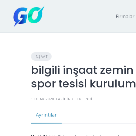
Firmalar
İNŞAAT
bilgili inşaat zemi
spor tesisi kurulu
1 OCAK 2020 TARIHINDE EKLENDI
Ayrıntılar