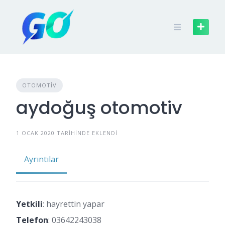
OTOMOTIV
aydoğuş otomotiv
1 OCAK 2020 TARIHINDE EKLENDI
Ayrıntılar
Yetkili
: hayrettin yapar
Telefon
:
03642243038