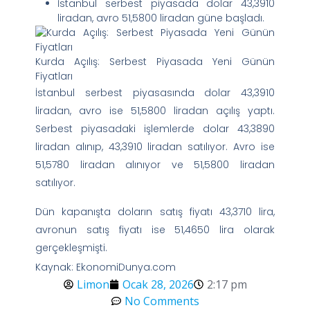
İstanbul serbest piyasada dolar 43,3910
liradan, avro 51,5800 liradan güne başladı.
Kurda Açılış: Serbest Piyasada Yeni Günün
Fiyatları
İstanbul serbest piyasasında dolar 43,3910
liradan, avro ise 51,5800 liradan açılış yaptı.
Serbest piyasadaki işlemlerde dolar 43,3890
liradan alınıp, 43,3910 liradan satılıyor. Avro ise
51,5780 liradan alınıyor ve 51,5800 liradan
satılıyor.
Dün kapanışta doların satış fiyatı 43,3710 lira,
avronun satış fiyatı ise 51,4650 lira olarak
gerçekleşmişti.
Kaynak: EkonomiDunya.com
Limon
Ocak 28, 2026
2:17 pm
No Comments