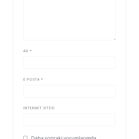
AD
*
E-POSTA
*
İNTERNET SITESI
Daha sonraki yorumlarımda