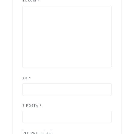
YORUM
*
AD
*
E-POSTA
*
İNTERNET SITESI