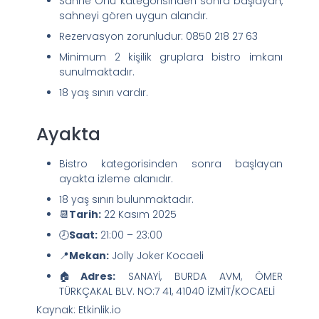
Sahne Önü kategorisinden sonra başlayan,
sahneyi gören uygun alandır.
Rezervasyon zorunludur: 0850 218 27 63
Minimum 2 kişilik gruplara bistro imkanı
sunulmaktadır.
18 yaş sınırı vardır.
Ayakta
Bistro kategorisinden sonra başlayan
ayakta izleme alanıdır.
18 yaş sınırı bulunmaktadır.
📆
Tarih:
22 Kasım 2025
🕗
Saat:
21:00 – 23:00
📍
Mekan:
Jolly Joker Kocaeli
🏠
Adres:
SANAYİ, BURDA AVM, ÖMER
TÜRKÇAKAL BLV. NO:7 41, 41040 İZMİT/KOCAELİ
Kaynak: Etkinlik.io