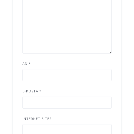
AD
*
E-POSTA
*
İNTERNET SITESI