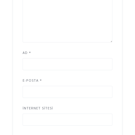
AD
*
E-POSTA
*
İNTERNET SITESI