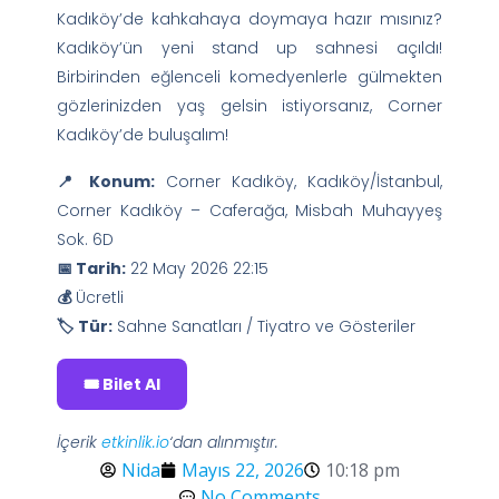
Kadıköy’de kahkahaya doymaya hazır mısınız?
Kadıköy’ün yeni stand up sahnesi açıldı!
Birbirinden eğlenceli komedyenlerle gülmekten
gözlerinizden yaş gelsin istiyorsanız, Corner
Kadıköy’de buluşalım!
📍 Konum:
Corner Kadıköy, Kadıköy/İstanbul,
Corner Kadıköy – Caferağa, Misbah Muhayyeş
Sok. 6D
📅 Tarih:
22 May 2026 22:15
💰
Ücretli
🏷️ Tür:
Sahne Sanatları / Tiyatro ve Gösteriler
🎟️ Bilet Al
İçerik
etkinlik.io
‘dan alınmıştır.
Nida
Mayıs 22, 2026
10:18 pm
No Comments