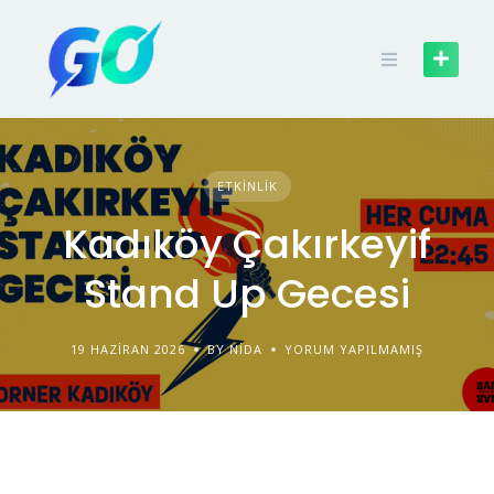
ETKINLIK
Kadıköy Çakırkeyif
Stand Up Gecesi
19 HAZIRAN 2026
BY NIDA
YORUM YAPILMAMIŞ