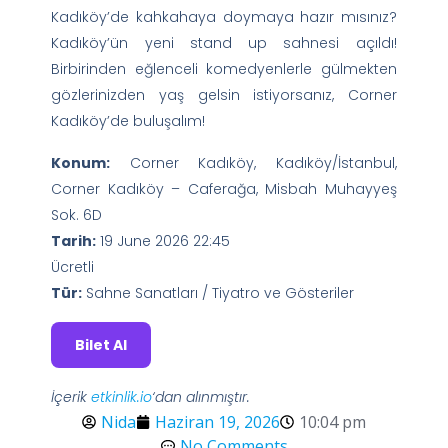
Kadıköy’de kahkahaya doymaya hazır mısınız?
Kadıköy’ün yeni stand up sahnesi açıldı!
Birbirinden eğlenceli komedyenlerle gülmekten
gözlerinizden yaş gelsin istiyorsanız, Corner
Kadıköy’de buluşalım!
Konum:
Corner Kadıköy, Kadıköy/İstanbul,
Corner Kadıköy – Caferağa, Misbah Muhayyeş
Sok. 6D
Tarih:
19 June 2026 22:45
Ücretli
Tür:
Sahne Sanatları / Tiyatro ve Gösteriler
Bilet Al
İçerik
etkinlik.io
‘dan alınmıştır.
Nida
Haziran 19, 2026
10:04 pm
No Comments