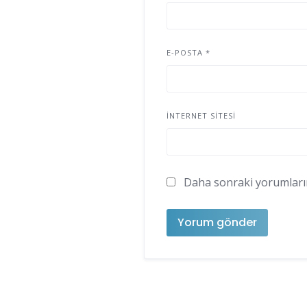
E-POSTA
*
İNTERNET SITESI
Daha sonraki yorumlarımd