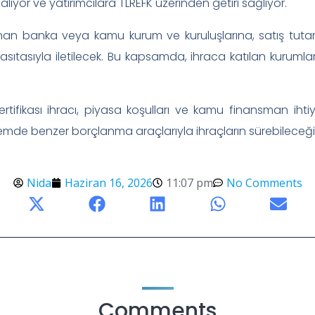
ıyor ve yatırımcılara TLREFK üzerinden getiri sağlıyor.
anan banka veya kamu kurum ve kuruluşlarına, satış tutarl
sıtasıyla iletilecek. Bu kapsamda, ihraca katılan kurumların
sertifikası ihracı, piyasa koşulları ve kamu finansman ih
 benzer borçlanma araçlarıyla ihraçların sürebileceği be
Nida
Haziran 16, 2026
11:07 pm
No Comments
Comments