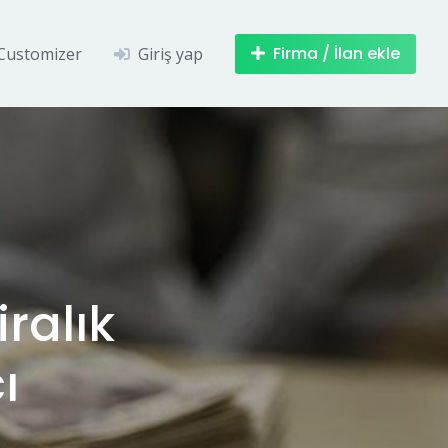
Firma / İlan ekle
Customizer
Giriş yap
iralık
ı