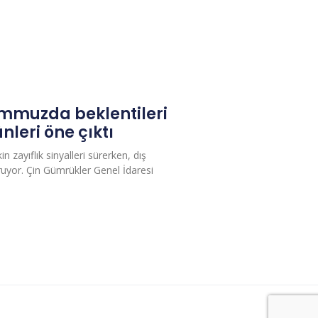
temmuzda beklentileri
ünleri öne çıktı
n zayıflık sinyalleri sürerken, dış
ruyor. Çin Gümrükler Genel İdaresi