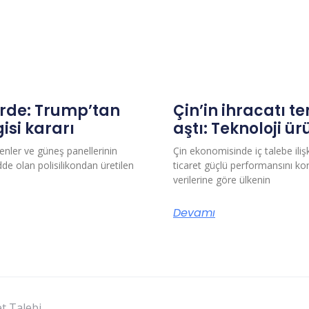
erde: Trump’tan
Çin’in ihracatı 
isi kararı
aştı: Teknoloji ür
nler ve güneş panellerinin
Çin ekonomisinde iç talebe ilişki
de olan polisilikondan üretilen
ticaret güçlü performansını ko
verilerine göre ülkenin
Devamı
t Talebi