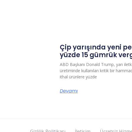
Çip yarışında yeni p
yüzde 15 gümrük verg
ABD Başkanı Donald Trump, yarı iletke
üretiminde kullanılan kritik bir hammad
ithal ürünlere yüzde
Devamı
Gizlilik Politikası
İletişim
Ücretsiz Hizme