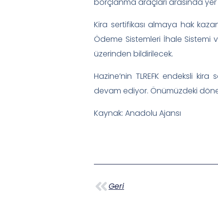
borçlanma araçları arasında yer al
Kira sertifikası almaya hak kaz
Ödeme Sistemleri İhale Sistemi va
üzerinden bildirilecek.
Hazine’nin TLREFK endeksli kira 
devam ediyor. Önümüzdeki dönemde
Kaynak: Anadolu Ajansı
Geri