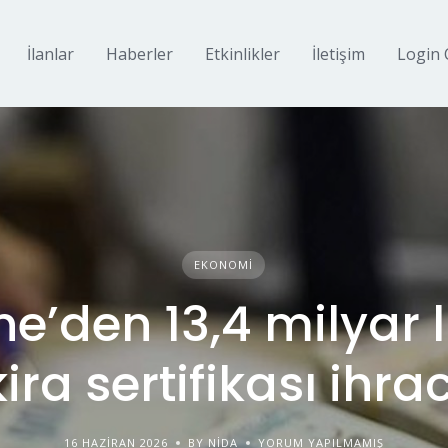
İlanlar
Haberler
Etkinlikler
İletişim
Login 
EKONOMI
e’den 13,4 milyar l
kira sertifikası ihrac
16 HAZIRAN 2026
BY NIDA
YORUM YAPILMAMIŞ