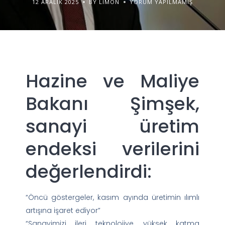
12 ARALIK 2025
BY LIMON
YORUM YAPILMAMIŞ
Hazine ve Maliye
Bakanı Şimşek,
sanayi üretim
endeksi verilerini
değerlendirdi:
“Öncü göstergeler, kasım ayında üretimin ılımlı
artışına işaret ediyor”
“Sanayimizi ileri teknolojiye, yüksek katma