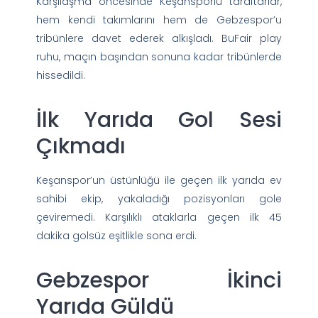
Karşılaşma öncesinde Keşansporlu taraftarlar,
hem kendi takımlarını hem de Gebzespor’u
tribünlere davet ederek alkışladı. BuFair play
ruhu, maçın başından sonuna kadar tribünlerde
hissedildi.
İlk Yarıda Gol Sesi
Çıkmadı
Keşanspor’un üstünlüğü ile geçen ilk yarıda ev
sahibi ekip, yakaladığı pozisyonları gole
çeviremedi. Karşılıklı ataklarla geçen ilk 45
dakika golsüz eşitlikle sona erdi.
Gebzespor İkinci
Yarıda Güldü