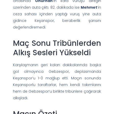
ortasında
Onurhan
‘ın kafa vuruşu direğin
üzerinden auta çıktı. 82. dakikada ise
Mehmet
‘in
ceza sahası içinden yaptığı vuruş yine auta
gidince Keşanspor, beraberlik şansını
değerlendiremedi.
Maç Sonu Tribünlerden
Alkış Sesleri Yükseldi
Karşılaşmanın geri kalan dakikalarında başka
gol olmayınca Gebzespor, deplasmanda
Keşanspor’u 1-0 mağlup etti. Maçın sonunda
Keşansporlu taraftarlar, hem kendi takımlarını
hem de Gebzespor’u birlikte tribünlere çağırarak
alkışladı.
Maçın Özeti