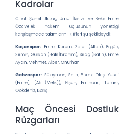
Kadrolar
Cihat Şamil Ulutaş, Umut İkisivri ve Bekir Emre
Özcivelek hakem üçlüsünün yönettiği
karşılaşmada takımların ilk 11’leri şu şekildeydi:
Keşanspor:
Emre, Kerem, Zafer (Altan), Ergün,
Semih, Gürkan (Halil İbrahim), Sıraç (Batın), Emre
Aydın, Mehmet, Alper, Onurhan
Gebzespor:
Süleyman, Salih, Burak, Oluş, Yusuf
(Emre), (Ali (Melik)), Efşan, Emincan, Tamer,
Gökdeniz, Barış
Maç Öncesi Dostluk
Rüzgarları