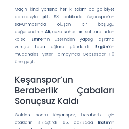
Maçın ikinci yarısına her iki takım da galibiyet
parolasıyla çıktı. 53. dakikada Keşanspor’un
savunmasında oluşan bir boşluğu
değerlendiren
Ali
, ceza sahasının sol tarafından
kaleci
Emre
‘nin üzerinden yaptığı aşırtma
vuruşla topu ağlara gönderdi.
Ergün
‘ün
müdahalesi yeterli olmayınca Gebzespor 1-0
öne geçti.
Keşanspor’un
Beraberlik Çabaları
Sonuçsuz Kaldı
Golden sonra Keşanspor, beraberlik için
ataklarını sıklaştırdı. 65. dakikada
Batın
‘ın