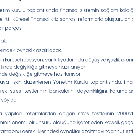
im Kurulu toplantısında finansal sistemin sağlam kaldığın
elirtti. Küresel Finansal Kriz sonrası reformlarla oluşturulan 
ir parçası.
cak.
indeki oynaklık azaltılacak.
rı küresel resesyon, varlık fiyatlarında düşüş ve işsizlik oranı
inde değişikliğe gitmeye hazırlanıyor
ya ilişkin düzenlenen Yönetim Kurulu toplantısında, fina
ek stres testlerinin bankaların dayanıklılığını koruma
söyledi.
da yapılan reformlardan doğan stres testlerinin 2009
nın önemli bir unsuru olduğuna işaret eden Powell, geçen yı
amponu gerekliliklerindeki oynaklığı azaltmayı taahhüt ettikle