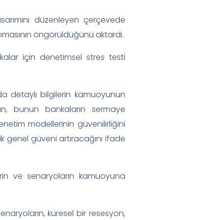
tasarımını düzenleyen çerçevede
alınmasının öngörüldüğünü aktardı.
ar için denetimsel stres testi
nda detaylı bilgilerin kamuoyunun
man, bunun bankaların sermaye
etim modellerinin güvenilirliğini
elik genel güveni artıracağını ifade
lerin ve senaryoların kamuoyuna
enaryoların, küresel bir resesyon,