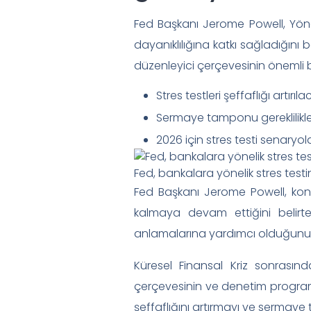
Fed Başkanı Jerome Powell, Yönet
dayanıklılığına katkı sağladığını b
düzenleyici çerçevesinin önemli b
Stres testleri şeffaflığı artırıla
Sermaye tamponu gereklilikler
2026 için stres testi senaryola
Fed, bankalara yönelik stres test
Fed Başkanı Jerome Powell, konu
kalmaya devam ettiğini belirter
anlamalarına yardımcı olduğunu 
Küresel Finansal Kriz sonrasın
çerçevesinin ve denetim programı
şeffaflığını artırmayı ve sermaye t