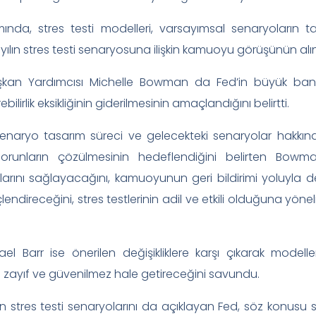
mında, stres testi modelleri, varsayımsal senaryoların 
k yılın stres testi senaryosuna ilişkin kamuoyu görüşünün 
kan Yardımcısı Michelle Bowman da Fed’in büyük bankal
ilirlik eksikliğinin giderilmesinin amaçlandığını belirtti.
, senaryo tasarım süreci ve gelecekteki senaryolar hakkı
orunların çözülmesinin hedeflendiğini belirten Bow
larını sağlayacağını, kamuoyunun geri bildirimi yoluyla den
çlendireceğini, stres testlerinin adil ve etkili olduğuna yön
el Barr ise önerilen değişikliklere karşı çıkarak model
ni zayıf ve güvenilmez hale getireceğini savundu.
n stres testi senaryolarını da açıklayan Fed, söz konusu s