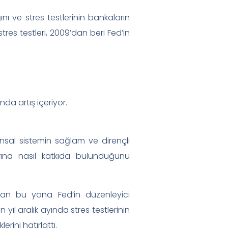
ı ve stres testlerinin bankaların
stres testleri, 2009’dan beri Fed’in
nda artış içeriyor.
nsal sistemin sağlam ve dirençli
larına nasıl katkıda bulunduğunu
’dan bu yana Fed’in düzenleyici
l aralık ayında stres testlerinin
rini hatırlattı.