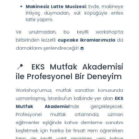
Makinesiz Latte Mucizesi:
Evde, makineye
ihtiyaç duymadan, süt köpüğüyle enfes
latte yapımı.
Ve unutmadan, bu keyifli workshop’ta
birbirinden lezzetli
cupcake ikramlarımızla
da
damaklarını şenlendireceğiz! 🧁
📍 EKS Mutfak Akademisi
ile Profesyonel Bir Deneyim
Workshop’umuz, mutfak sanatları konusunda
uzmanlaşmış, İstanbul’un kalbinde yer alan
EKS
Mutfak Akademisi
‘nde gerçekleşecek.
Profesyonel mutfak ortamında, uzman
eğitmenler eşliğinde kahve demleme sanatını
keşfetmek için harika bir fırsat! Hem öğrenirken
hem de keyifli vakit geçirirken yeni kahve