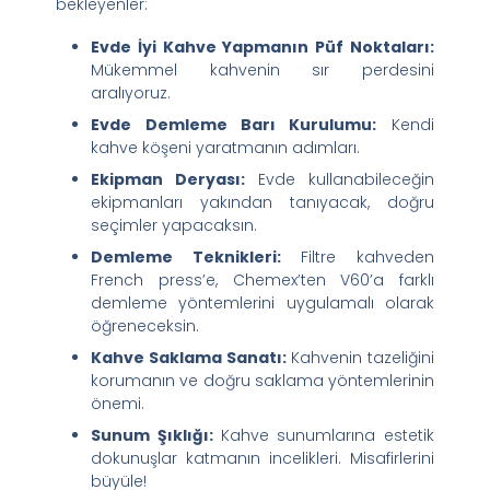
bekleyenler:
Evde İyi Kahve Yapmanın Püf Noktaları:
Mükemmel kahvenin sır perdesini
aralıyoruz.
Evde Demleme Barı Kurulumu:
Kendi
kahve köşeni yaratmanın adımları.
Ekipman Deryası:
Evde kullanabileceğin
ekipmanları yakından tanıyacak, doğru
seçimler yapacaksın.
Demleme Teknikleri:
Filtre kahveden
French press’e, Chemex’ten V60’a farklı
demleme yöntemlerini uygulamalı olarak
öğreneceksin.
Kahve Saklama Sanatı:
Kahvenin tazeliğini
korumanın ve doğru saklama yöntemlerinin
önemi.
Sunum Şıklığı:
Kahve sunumlarına estetik
dokunuşlar katmanın incelikleri. Misafirlerini
büyüle!