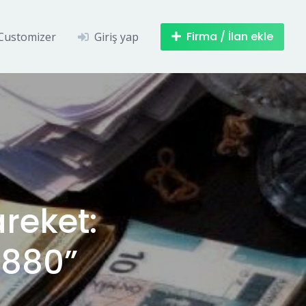
Firma / İlan ekle
Customizer
Giriş yap
areket:
7880”