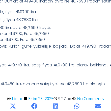
r. Dün dolar 41,9480 liradan, avro ise 48,7590 liradan satılm
tış fiyatı 41,9790 lira.
tış fiyatı 48,7880 lira.
 lira, avro 48,7590 liraydı.
lar 41,9790, Euro 48,7880
iz kurları güne yükselişle başladı. Dolar 41,9790 lirada
tı 41,9770 lira, satış fiyatı 41,9790 lira olarak belirlendi.
41,9480 lira, avronun satış fiyatı ise 48,7590 lira olmuştu.
Limon
Ekim 23, 2025
9:27 am
No Comments