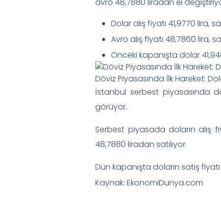
avro 48,7880 liradan el değiştiriyo
Dolar alış fiyatı 41,9770 lira, sa
Avro alış fiyatı 48,7860 lira, sa
Önceki kapanışta dolar 41,9480
Döviz Piyasasında İlk Hareket: Do
İstanbul serbest piyasasında döv
görüyor.
Serbest piyasada doların alış fiya
48,7880 liradan satılıyor.
Dün kapanışta doların satış fiyatı 
Kaynak: EkonomiDunya.com