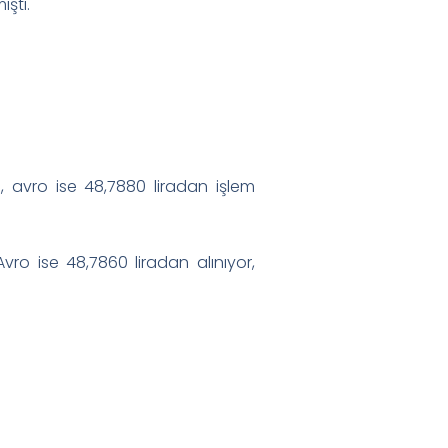
ıştı.
n, avro ise 48,7880 liradan işlem
 Avro ise 48,7860 liradan alınıyor,