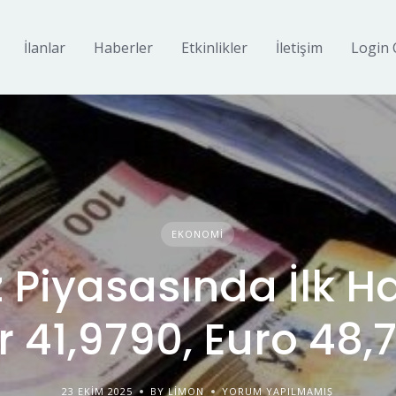
İlanlar
Haberler
Etkinlikler
İletişim
Login 
EKONOMI
 Piyasasında İlk H
r 41,9790, Euro 48,
23 EKIM 2025
BY LIMON
YORUM YAPILMAMIŞ