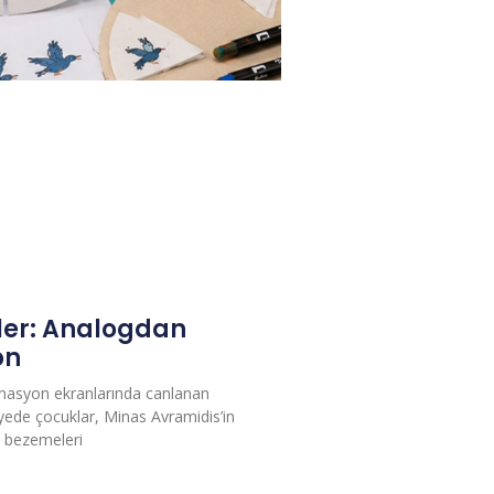
er: Analogdan
on
imasyon ekranlarında canlanan
yede çocuklar, Minas Avramidis’in
ve bezemeleri