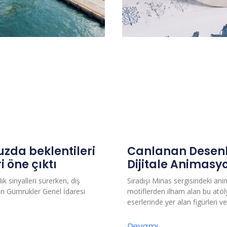
uzda beklentileri
Canlanan Desenl
i öne çıktı
Dijitale Animasy
ık sinyalleri sürerken, dış
Sıradışı Minas sergisindeki an
Çin Gümrükler Genel İdaresi
motiflerden ilham alan bu atöl
eserlerinde yer alan figürleri 
Devamı