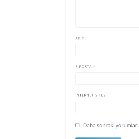
AD
*
E-POSTA
*
İNTERNET SITESI
Daha sonraki yorumlarımd