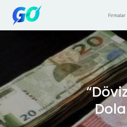
Firmalar
“Döviz
Dola