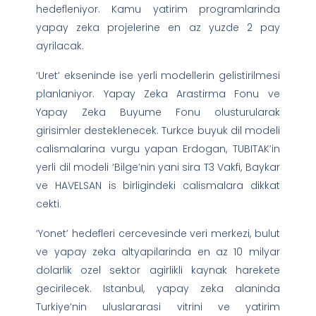
hedefleniyor. Kamu yatirim programlarinda
yapay zeka projelerine en az yuzde 2 pay
ayrilacak.
‘Uret’ ekseninde ise yerli modellerin gelistirilmesi
planlaniyor. Yapay Zeka Arastirma Fonu ve
Yapay Zeka Buyume Fonu olusturularak
girisimler desteklenecek. Turkce buyuk dil modeli
calismalarina vurgu yapan Erdogan, TUBITAK’in
yerli dil modeli ‘Bilge’nin yani sira T3 Vakfi, Baykar
ve HAVELSAN is birligindeki calismalara dikkat
cekti.
‘Yonet’ hedefleri cercevesinde veri merkezi, bulut
ve yapay zeka altyapilarinda en az 10 milyar
dolarlik ozel sektor agirlikli kaynak harekete
gecirilecek. Istanbul, yapay zeka alaninda
Turkiye’nin uluslararasi vitrini ve yatirim