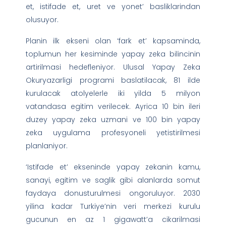
et, istifade et, uret ve yonet’ basliklarindan
olusuyor.
Planin ilk ekseni olan ‘fark et’ kapsaminda,
toplumun her kesiminde yapay zeka bilincinin
artirilmasi hedefleniyor. Ulusal Yapay Zeka
Okuryazarligi programi baslatilacak, 81 ilde
kurulacak atolyelerle iki yilda 5 milyon
vatandasa egitim verilecek. Ayrica 10 bin ileri
duzey yapay zeka uzmani ve 100 bin yapay
zeka uygulama profesyoneli yetistirilmesi
planlaniyor.
‘Istifade et’ ekseninde yapay zekanin kamu,
sanayi, egitim ve saglik gibi alanlarda somut
faydaya donusturulmesi ongoruluyor. 2030
yilina kadar Turkiye’nin veri merkezi kurulu
gucunun en az 1 gigawatt’a cikarilmasi