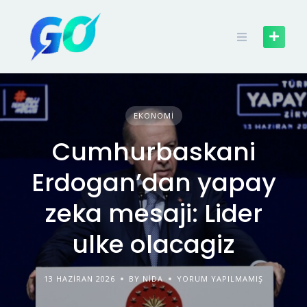
EKONOMI
Cumhurbaskani
Erdogan’dan yapay
zeka mesaji: Lider
ulke olacagiz
13 HAZIRAN 2026
BY NIDA
YORUM YAPILMAMIŞ