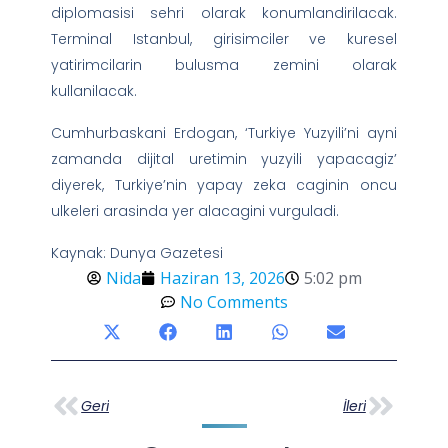
diplomasisi sehri olarak konumlandirilacak.
Terminal Istanbul, girisimciler ve kuresel
yatirimcilarin bulusma zemini olarak
kullanilacak.
Cumhurbaskani Erdogan, ‘Turkiye Yuzyili’ni ayni
zamanda dijital uretimin yuzyili yapacagiz’
diyerek, Turkiye’nin yapay zeka caginin oncu
ulkeleri arasinda yer alacagini vurguladi.
Kaynak: Dunya Gazetesi
Nida
Haziran 13, 2026
5:02 pm
No Comments
Geri
İleri