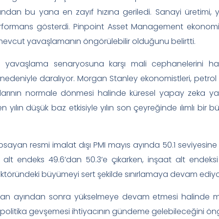
ndan bu yana en zayıf hızına geriledi. Sanayi üretimi, y
 performans gösterdi. Pinpoint Asset Management ekonomis
evcut yavaşlamanın öngörülebilir olduğunu belirtti.
erin yavaşlama senaryosuna karşı mali cephanelerini ha
nedeniyle daralıyor. Morgan Stanley ekonomistleri, petrol fi
tlarının normale dönmesi halinde küresel yapay zeka yatı
n yılın düşük baz etkisiyle yılın son çeyreğinde ılımlı bir
kapsayan resmi imalat dışı PMI mayıs ayında 50.1 seviyesi
eyen alt endeks 49.6’dan 50.3’e çıkarken, inşaat alt endeks
ktöründeki büyümeyi sert şekilde sınırlamaya devam ediyo
haziran ayından sonra yükselmeye devam etmesi halinde ma
politika gevşemesi ihtiyacının gündeme gelebileceğini ön