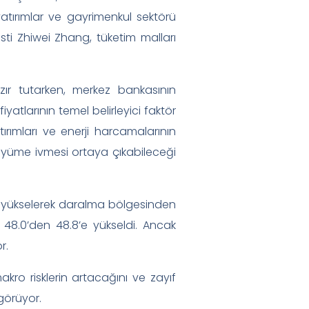
atırımlar ve gayrimenkul sektörü
ti Zhiwei Zhang, tüketim malları
zır tutarken, merkez bankasının
yatlarının temel belirleyici faktör
rımları ve enerji harcamalarının
 büyüme ivmesi ortaya çıkabileceği
ne yükselerek daralma bölgesinden
i 48.0’den 48.8’e yükseldi. Ancak
r.
kro risklerin artacağını ve zayıf
görüyor.