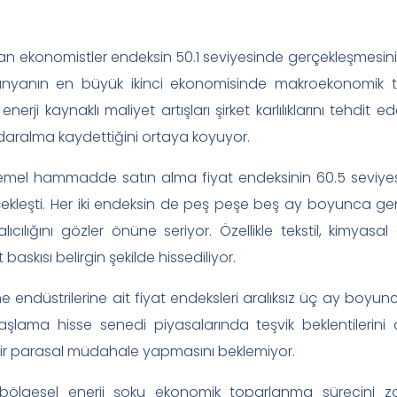
lan ekonomistler endeksin 50.1 seviyesinde gerçekleşmesini b
dünyanın en büyük ikinci ekonomisinde makroekonomik 
 enerji kaynaklı maliyet artışları şirket karlılıklarını tehdi
aralma kaydettiğini ortaya koyuyor.
 temel hammadde satın alma fiyat endeksinin 60.5 seviyesine 
çekleşti. Her iki endeksin de peş peşe beş ay boyunca ge
alıcılığını gözler önüne seriyor. Özellikle tekstil, kimyasa
baskısı belirgin şekilde hissediliyor.
 endüstrilerine ait fiyat endeksleri aralıksız üç ay boyunc
şlama hisse senedi piyasalarında teşvik beklentilerini ar
ir parasal müdahale yapmasını beklemiyor.
lgesel enerji şoku ekonomik toparlanma sürecini zorla