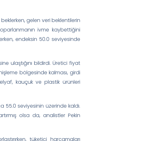
eklerken, gelen veri beklentilerin
toparlanmanın ivme kaybettiğini
t ederken, endeksin 50.0 seviyesinde
ulaştığını bildirdi. Üretici fiyat
nişleme bölgesinde kalması, girdi
l elyaf, kauçuk ve plastik ürünleri
a 55.0 seviyesinin üzerinde kaldı.
tırmış olsa da, analistler Pekin
ştırırken, tüketici harcamaları