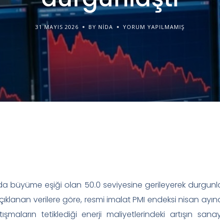
31 MAYIS 2026
BY NIDA
YORUM YAPILMAMIŞ
da büyüme eşiği olan 50.0 seviyesine gerileyerek durgunlaşm
klanan verilere göre, resmi imalat PMI endeksi nisan ayında
ışmaların tetiklediği enerji maliyetlerindeki artışın san