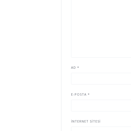
AD
*
E-POSTA
*
İNTERNET SITESI