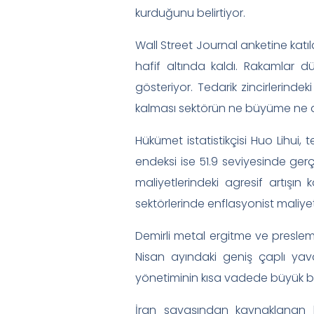
kurduğunu belirtiyor.
Wall Street Journal anketine katı
hafif altında kaldı. Rakamlar 
gösteriyor. Tedarik zincirlerindeki
kalması sektörün ne büyüme ne d
Hükümet istatistikçisi Huo Lihui,
endeksi ise 51.9 seviyesinde ger
maliyetlerindeki agresif artışın k
sektörlerinde enflasyonist maliyet 
Demirli metal ergitme ve presleme
Nisan ayındaki geniş çaplı yava
yönetiminin kısa vadede büyük b
İran savaşından kaynaklanan bö