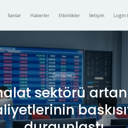
İlanlar
Haberler
Etkinlikler
İletişim
Login 
EKONOMI
alat sektörü artan
liyetlerinin baskısı
durgunlaştı