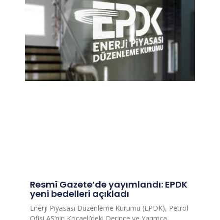
Resmî Gazete’de yayımlandı: EPDK
yeni bedelleri açıkladı
Enerji Piyasası Düzenleme Kurumu (EPDK), Petrol
Ofisi AŞ’nin Kocaeli’deki Derince ve Yarımca,