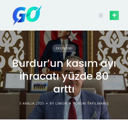
EKONOMI
Burdur’un kasım ayı
ihracatı yüzde 80
arttı
5 ARALIK 2025
BY LIMON
YORUM YAPILMAMIŞ