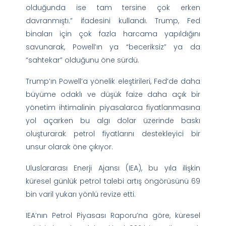
olduğunda ise tam tersine çok erken
davranmıştı.” ifadesini kullandı. Trump, Fed
binaları için çok fazla harcama yapıldığını
savunarak, Powell’ın ya “beceriksiz” ya da
“sahtekar” olduğunu öne sürdü.
Trump’ın Powell’a yönelik eleştirileri, Fed’de daha
büyüme odaklı ve düşük faize daha açık bir
yönetim ihtimalinin piyasalarca fiyatlanmasına
yol açarken bu algı dolar üzerinde baskı
oluşturarak petrol fiyatlarını destekleyici bir
unsur olarak öne çıkıyor.
Uluslararası Enerji Ajansı (IEA), bu yıla ilişkin
küresel günlük petrol talebi artış öngörüsünü 69
bin varil yukarı yönlü revize etti.
IEA’nın Petrol Piyasası Raporu’na göre, küresel