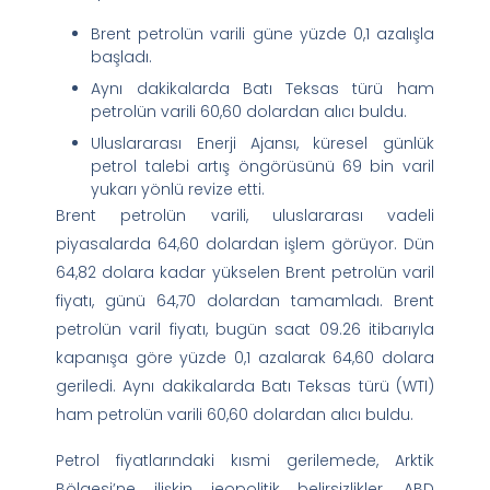
Brent petrolün varili güne yüzde 0,1 azalışla
başladı.
Aynı dakikalarda Batı Teksas türü ham
petrolün varili 60,60 dolardan alıcı buldu.
Uluslararası Enerji Ajansı, küresel günlük
petrol talebi artış öngörüsünü 69 bin varil
yukarı yönlü revize etti.
Brent petrolün varili, uluslararası vadeli
piyasalarda 64,60 dolardan işlem görüyor. Dün
64,82 dolara kadar yükselen Brent petrolün varil
fiyatı, günü 64,70 dolardan tamamladı. Brent
petrolün varil fiyatı, bugün saat 09.26 itibarıyla
kapanışa göre yüzde 0,1 azalarak 64,60 dolara
geriledi. Aynı dakikalarda Batı Teksas türü (WTI)
ham petrolün varili 60,60 dolardan alıcı buldu.
Petrol fiyatlarındaki kısmi gerilemede, Arktik
Bölgesi’ne ilişkin jeopolitik belirsizlikler, ABD