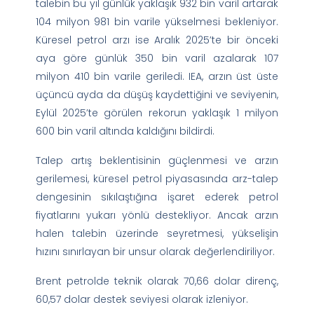
talebin bu yıl günlük yaklaşık 932 bin varil artarak
104 milyon 981 bin varile yükselmesi bekleniyor.
Küresel petrol arzı ise Aralık 2025’te bir önceki
aya göre günlük 350 bin varil azalarak 107
milyon 410 bin varile geriledi. IEA, arzın üst üste
üçüncü ayda da düşüş kaydettiğini ve seviyenin,
Eylül 2025’te görülen rekorun yaklaşık 1 milyon
600 bin varil altında kaldığını bildirdi.
Talep artış beklentisinin güçlenmesi ve arzın
gerilemesi, küresel petrol piyasasında arz-talep
dengesinin sıkılaştığına işaret ederek petrol
fiyatlarını yukarı yönlü destekliyor. Ancak arzın
halen talebin üzerinde seyretmesi, yükselişin
hızını sınırlayan bir unsur olarak değerlendiriliyor.
Brent petrolde teknik olarak 70,66 dolar direnç,
60,57 dolar destek seviyesi olarak izleniyor.