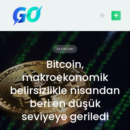
EKONOMI
Bitcoin,
makroekonomik
belirsizlikle nisandan
beri en düşük
seviyeye geriledi