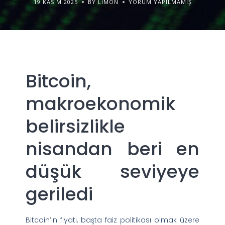
19 KASIM 2025
BY LIMON
YORUM YAPILMAMIŞ
Bitcoin,
makroekonomik
belirsizlikle
nisandan beri en
düşük seviyeye
geriledi
Bitcoin’in fiyatı, başta faiz politikası olmak üzere