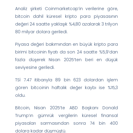
Analiz şirketi Coinmarketcap’in verilerine göre,
bitcoin dahil küresel kripto para piyasasının
değeri 24 saatte yaklaşık %4,80 azalarak 3 trilyon
80 milyar dolara geriledi.
Piyasa değeri bakımından en büyük kripto para
birimi bitcoinin fiyatı da son 24 saatte %5,9’dan
fazla düşerek Nisan 2025’ten beri en düşük
seviyesine geriledi.
TSİ 7.47 itibarıyla 89 bin 623 dolardan işlem
gören bitcoinin haftalık değer kaybı ise %15,3
oldu.
Bitcoin, Nisan 2025’te ABD Başkanı Donald
Trump’ın gümrük vergilerin küresel finansal
piyasaları sarmasından sonra 74 bin 400
dolara kadar düşmüştü.