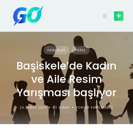
HABERLER
YEREL
Başiskele’de Kadın
ve Aile Resim
Yarışması başlıyor
26 ŞUBAT 2025
BY GIRAY
YORUM YAPILMAMIŞ