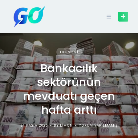
EKONOMI
Bankacılık
sektörünün
mevduatı geçen
hafta arttı
21 KASIM 2025
BY LIMON
YORUM YAPILMAMIŞ