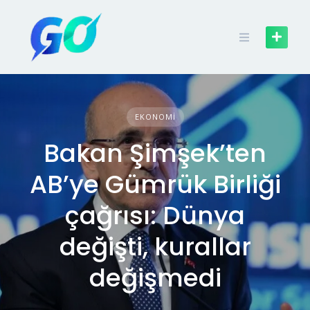
EKONOMI
Bakan Şimşek’ten
AB’ye Gümrük Birliği
çağrısı: Dünya
değişti, kurallar
değişmedi