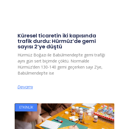
Küresel ticaretin iki kapısında
trafik durdu: Hürmüz’de gemi
sayısı 2’ye düştü
Hürmüz Boğazı ile Babülmendep’te gemi trafiği
aynı gün sert biçimde çöktü. Normalde
Hürmüz’den 130-140 gemi geçerken sayı 2’ye,
Babülmendep’te ise
Devamı
ETKINLIK