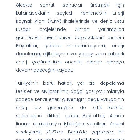
ölçekte somut sonuçlar üretmek için
kullanacaklarını söyledi. Yenilenebilir Enerji
Kaynak Alanı (YEKA) ihalelerinde ve deniz üstü
rüzgar projelerinde Alman yatırımcıları
görmekten memnuniyet duyacaklarını belirten
Bayraktar, şebeke modernizasyonu, enerji
depolama, dijitalleşme ve yapay zeka tabanlı
enerji çözümlerinin öncelikli alanlar olmaya
devam edeceğini kaydetti.
Türkiye’nin boru hatları, yer altı depolama
tesisleri ve sıvılaştırılmış doğal gaz yatırımlarıyla
sadece kendi enerji güvenliğini değil, Avrupa’nın
enerji arz güvenliğine de kritik katkılar
sağladığına dikkat çeken Bayraktar, Alman
finans kuruluşlarıyla işbirliğine verdikleri önemi
yineleyerek, 2027’de Berlin’de yapılacak bir
sonraki forumda yeni ortaklıkların temelinin