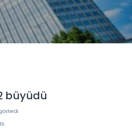
,2 büyüdü
gösterdi.
tı.