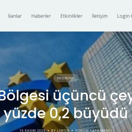
İlanlar
Haberler
Etkinlikler
İletişim
Login 
EKONOMI
Bölgesi üçüncü çe
yüzde 0,2 büyüdü
16 KASIM 2025
BY LIMON
YORUM YAPILMAMIŞ