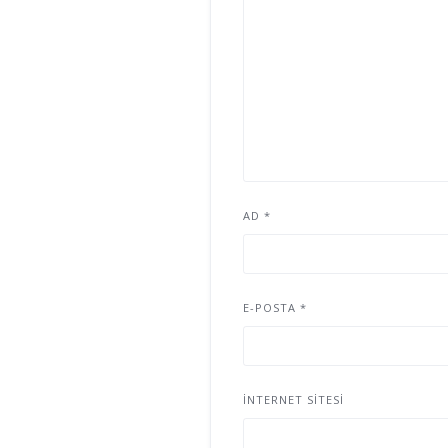
AD
*
E-POSTA
*
İNTERNET SITESI