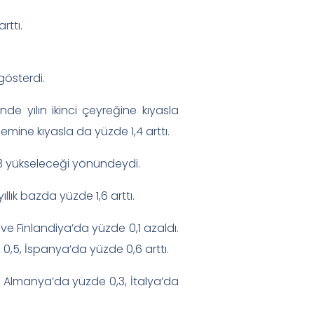
rttı.
gösterdi.
de yılın ikinci çeyreğine kıyasla
mine kıyasla da yüzde 1,4 arttı.
1,3 yükseleceği yönündeydi.
llık bazda yüzde 1,6 arttı.
e Finlandiya’da yüzde 0,1 azaldı.
,5, İspanya’da yüzde 0,6 arttı.
 Almanya’da yüzde 0,3, İtalya’da