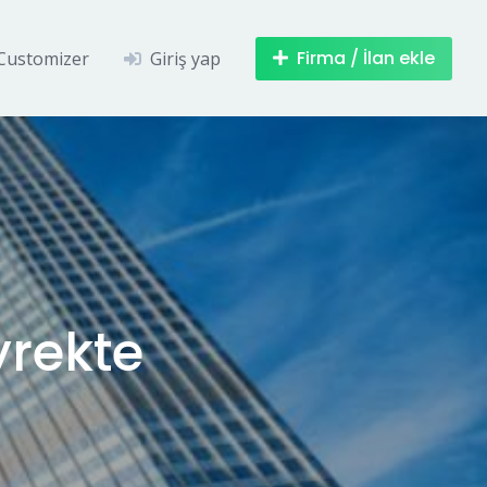
Firma / İlan ekle
Customizer
Giriş yap
yrekte