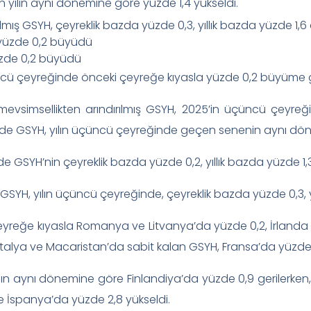
 yılın aynı dönemine göre yüzde 1,4 yükseldi.
lmış GSYH, çeyreklik bazda yüzde 0,3, yıllık bazda yüzde 1,6 a
üzde 0,2 büyüdü
üncü çeyreğinde önceki çeyreğe kıyasla yüzde 0,2 büyüme 
mevsimsellikten arındırılmış GSYH, 2025’in üçüncü çeyreğin
’nde GSYH, yılın üçüncü çeyreğinde geçen senenin aynı döne
’nde GSYH’nin çeyreklik bazda yüzde 0,2, yıllık bazda yüzde 
 GSYH, yılın üçüncü çeyreğinde, çeyreklik bazda yüzde 0,3, yı
reğe kıyasla Romanya ve Litvanya’da yüzde 0,2, İrlanda v
lya ve Macaristan’da sabit kalan GSYH, Fransa’da yüzde 0
ın aynı dönemine göre Finlandiya’da yüzde 0,9 gerilerken,
e İspanya’da yüzde 2,8 yükseldi.