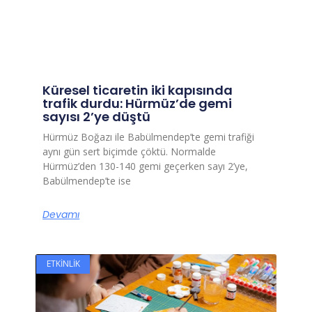
Küresel ticaretin iki kapısında
trafik durdu: Hürmüz’de gemi
sayısı 2’ye düştü
Hürmüz Boğazı ile Babülmendep’te gemi trafiği
aynı gün sert biçimde çöktü. Normalde
Hürmüz’den 130-140 gemi geçerken sayı 2’ye,
Babülmendep’te ise
Devamı
ETKINLIK