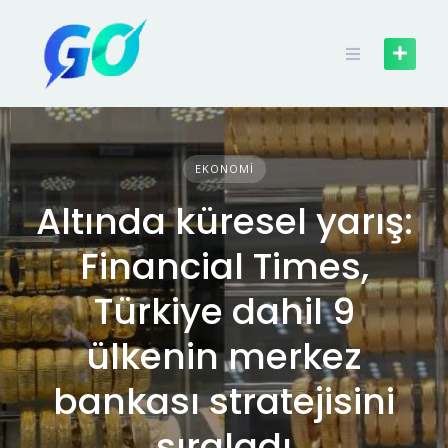
EKONOMI
Altında küresel yarış:
Financial Times,
Türkiye dahil 9
ülkenin merkez
bankası stratejisini
sıraladı