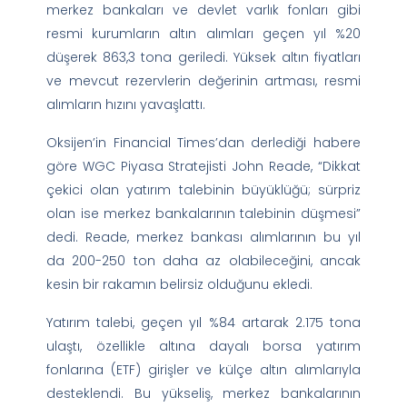
merkez bankaları ve devlet varlık fonları gibi
resmi kurumların altın alımları geçen yıl %20
düşerek 863,3 tona geriledi. Yüksek altın fiyatları
ve mevcut rezervlerin değerinin artması, resmi
alımların hızını yavaşlattı.
Oksijen’in Financial Times’dan derlediği habere
göre WGC Piyasa Stratejisti John Reade, “Dikkat
çekici olan yatırım talebinin büyüklüğü; sürpriz
olan ise merkez bankalarının talebinin düşmesi”
dedi. Reade, merkez bankası alımlarının bu yıl
da 200-250 ton daha az olabileceğini, ancak
kesin bir rakamın belirsiz olduğunu ekledi.
Yatırım talebi, geçen yıl %84 artarak 2.175 tona
ulaştı, özellikle altına dayalı borsa yatırım
fonlarına (ETF) girişler ve külçe altın alımlarıyla
desteklendi. Bu yükseliş, merkez bankalarının