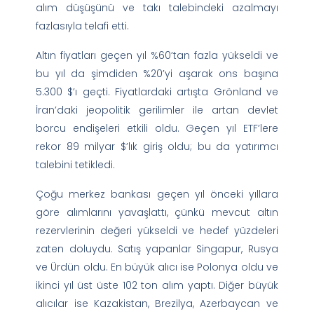
alım düşüşünü ve takı talebindeki azalmayı
fazlasıyla telafi etti.
Altın fiyatları geçen yıl %60’tan fazla yükseldi ve
bu yıl da şimdiden %20’yi aşarak ons başına
5.300 $’ı geçti. Fiyatlardaki artışta Grönland ve
İran’daki jeopolitik gerilimler ile artan devlet
borcu endişeleri etkili oldu. Geçen yıl ETF’lere
rekor 89 milyar $’lık giriş oldu; bu da yatırımcı
talebini tetikledi.
Çoğu merkez bankası geçen yıl önceki yıllara
göre alımlarını yavaşlattı, çünkü mevcut altın
rezervlerinin değeri yükseldi ve hedef yüzdeleri
zaten doluydu. Satış yapanlar Singapur, Rusya
ve Ürdün oldu. En büyük alıcı ise Polonya oldu ve
ikinci yıl üst üste 102 ton alım yaptı. Diğer büyük
alıcılar ise Kazakistan, Brezilya, Azerbaycan ve