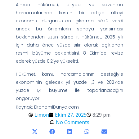
Alman hükümeti, altyapı ve savunma
harcamalarında keskin bir artışla ülkeyi
ekonomik durgunluktan çıkarma sözü verdi
ancak bu önlemlerin sahaya yansıması
beklenenden uzun sürebilir. Hükümet, 2025 yılı
için daha önce yüzde sıfır olarak açıklanan
resmi büyüme beklentisini, 8 Ekim’de revize
ederek yüzde 0,2’ye yükseltti.
Hükümet, kamu harcamalarının desteğiyle
ekonominin gelecek yıl yüzde 1,3 ve 2027’de
yüzde 1,4 büyüme ile toparlanacağını
öngörüyor.
Kaynak: EkonomiDunya.com
Limon
Ekim 27, 2025
8:29 pm
No Comments