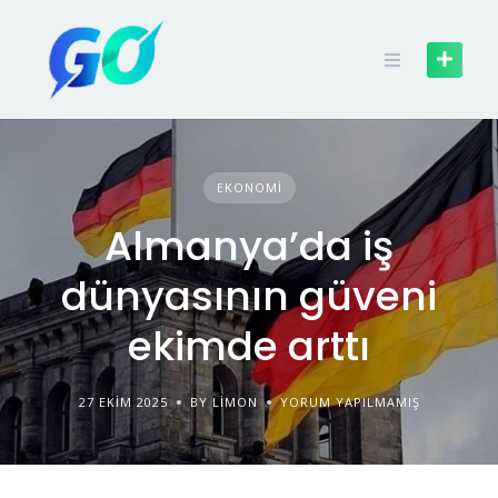
EKONOMI
Almanya’da iş
dünyasının güveni
ekimde arttı
27 EKIM 2025
BY LIMON
YORUM YAPILMAMIŞ