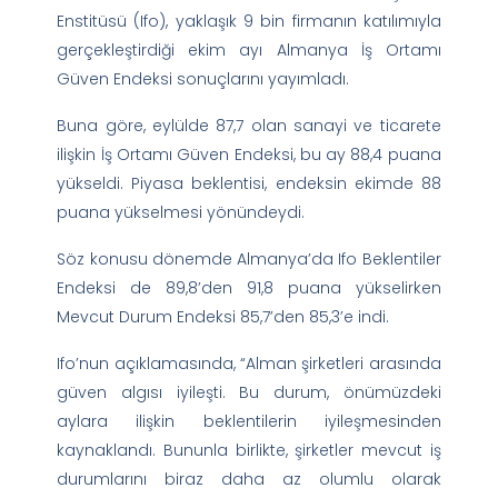
Enstitüsü (Ifo), yaklaşık 9 bin firmanın katılımıyla
gerçekleştirdiği ekim ayı Almanya İş Ortamı
Güven Endeksi sonuçlarını yayımladı.
Buna göre, eylülde 87,7 olan sanayi ve ticarete
ilişkin İş Ortamı Güven Endeksi, bu ay 88,4 puana
yükseldi. Piyasa beklentisi, endeksin ekimde 88
puana yükselmesi yönündeydi.
Söz konusu dönemde Almanya’da Ifo Beklentiler
Endeksi de 89,8’den 91,8 puana yükselirken
Mevcut Durum Endeksi 85,7’den 85,3’e indi.
Ifo’nun açıklamasında, “Alman şirketleri arasında
güven algısı iyileşti. Bu durum, önümüzdeki
aylara ilişkin beklentilerin iyileşmesinden
kaynaklandı. Bununla birlikte, şirketler mevcut iş
durumlarını biraz daha az olumlu olarak