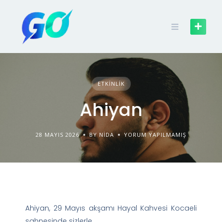
ETKINLIK
Ahiyan
28 MAYIS 2026
BY NIDA
YORUM YAPILMAMIŞ
Ahiyan, 29 Mayıs akşamı Hayal Kahvesi Kocaeli
sahnesinde sizlerle..