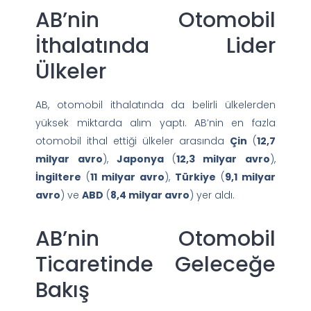
AB’nin Otomobil
İthalatında Lider
Ülkeler
AB, otomobil ithalatında da belirli ülkelerden
yüksek miktarda alım yaptı. AB’nin en fazla
otomobil ithal ettiği ülkeler arasında
Çin
(
12,7
milyar avro
),
Japonya
(
12,3 milyar avro
),
İngiltere
(
11 milyar avro
),
Türkiye
(
9,1 milyar
avro
) ve
ABD
(
8,4 milyar avro
) yer aldı.
AB’nin Otomobil
Ticaretinde Geleceğe
Bakış