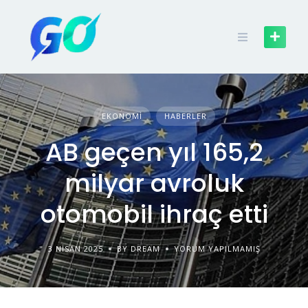
EKONOMI
HABERLER
AB geçen yıl 165,2
milyar avroluk
otomobil ihraç etti
3 NISAN 2025
BY DREAM
YORUM YAPILMAMIŞ