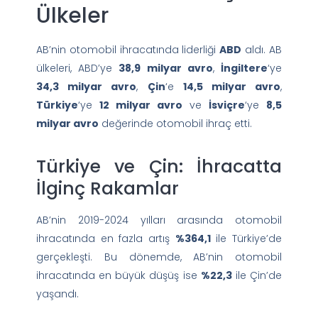
Ülkeler
AB’nin otomobil ihracatında liderliği
ABD
aldı. AB
ülkeleri, ABD’ye
38,9 milyar avro
,
İngiltere
‘ye
34,3 milyar avro
,
Çin
‘e
14,5 milyar avro
,
Türkiye
‘ye
12 milyar avro
ve
İsviçre
‘ye
8,5
milyar avro
değerinde otomobil ihraç etti.
Türkiye ve Çin: İhracatta
İlginç Rakamlar
AB’nin 2019-2024 yılları arasında otomobil
ihracatında en fazla artış
%364,1
ile Türkiye’de
gerçekleşti. Bu dönemde, AB’nin otomobil
ihracatında en büyük düşüş ise
%22,3
ile Çin’de
yaşandı.