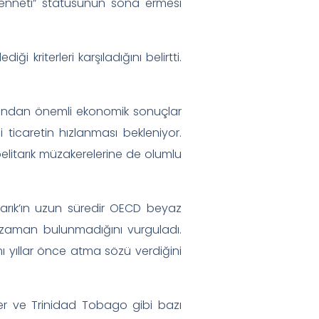
cenneti” statüsünün sona ermesi
ği kriterleri karşıladığını belirtti.
çısından önemli ekonomik sonuçlar
 ticaretin hızlanması bekleniyor.
elitarık müzakerelerine de olumlu
tarık’ın uzun süredir OECD beyaz
bir zaman bulunmadığını vurguladı.
 yıllar önce atma sözü verdiğini
ler ve Trinidad Tobago gibi bazı