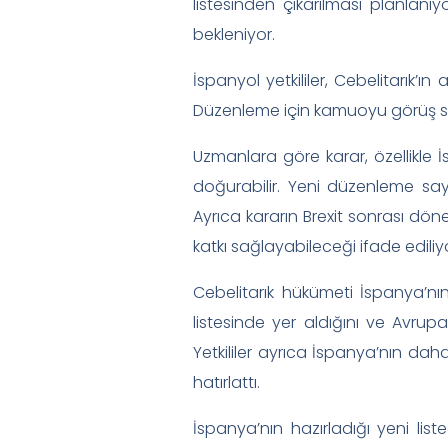
listesinden çıkarılması planla
bekleniyor.
İspanyol yetkililer, Cebelitarık’ın 
Düzenleme için kamuoyu görüş sür
Uzmanlara göre karar, özellikle 
doğurabilir. Yeni düzenleme saye
Ayrıca kararın Brexit sonrası dö
katkı sağlayabileceği ifade ediliy
Cebelitarık hükümeti İspanya’nı
listesinde yer aldığını ve Avrupa
Yetkililer ayrıca İspanya’nın d
hatırlattı.
İspanya’nın hazırladığı yeni li