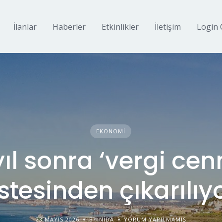
İlanlar
Haberler
Etkinlikler
İletişim
Login 
EKONOMI
yıl sonra ‘vergi cenn
istesinden çıkarılıy
23 MAYIS 2026
BY NIDA
YORUM YAPILMAMIŞ