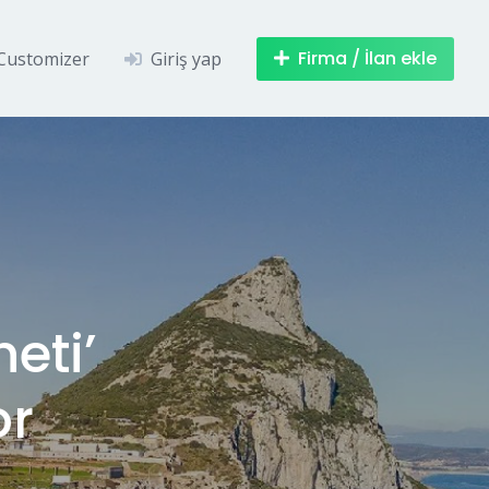
Firma / İlan ekle
Customizer
Giriş yap
eti’
or