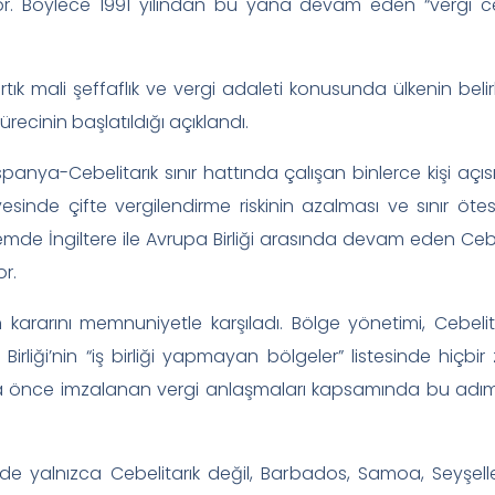
nıyor. Böylece 1991 yılından bu yana devam eden “vergi 
artık mali şeffaflık ve vergi adaleti konusunda ülkenin belirledi
ecinin başlatıldığı açıklandı.
İspanya-Cebelitarık sınır hattında çalışan binlerce kişi a
sinde çifte vergilendirme riskinin azalması ve sınır ötesi
nemde İngiltere ile Avrupa Birliği arasında devam eden Ceb
or.
n kararını memnuniyetle karşıladı. Bölge yönetimi, Cebeli
 Birliği’nin “iş birliği yapmayan bölgeler” listesinde hiç
aha önce imzalanan vergi anlaşmaları kapsamında bu adımı
stede yalnızca Cebelitarık değil, Barbados, Samoa, Seyşel