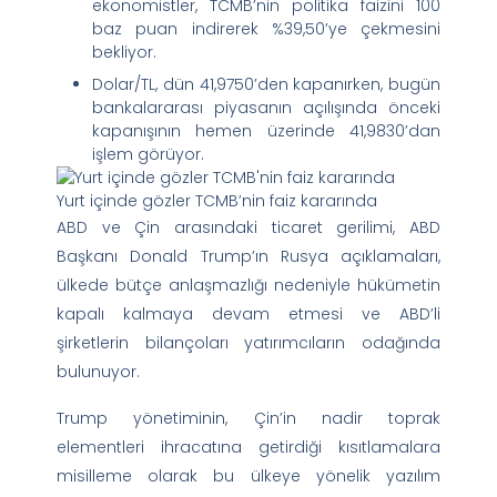
ekonomistler, TCMB’nin politika faizini 100
baz puan indirerek %39,50’ye çekmesini
bekliyor.
Dolar/TL, dün 41,9750’den kapanırken, bugün
bankalararası piyasanın açılışında önceki
kapanışının hemen üzerinde 41,9830’dan
işlem görüyor.
Yurt içinde gözler TCMB’nin faiz kararında
ABD ve Çin arasındaki ticaret gerilimi, ABD
Başkanı Donald Trump’ın Rusya açıklamaları,
ülkede bütçe anlaşmazlığı nedeniyle hükümetin
kapalı kalmaya devam etmesi ve ABD’li
şirketlerin bilançoları yatırımcıların odağında
bulunuyor.
Trump yönetiminin, Çin’in nadir toprak
elementleri ihracatına getirdiği kısıtlamalara
misilleme olarak bu ülkeye yönelik yazılım