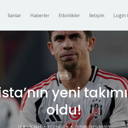
İlanlar
Haberler
Etkinlikler
İletişim
Login 
SPOR
sta’nın yeni takımı
oldu!
13 OCAK 2026
BY DRAGON
YORUM YAPILMAMIŞ