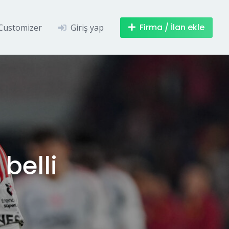
Firma / İlan ekle
Customizer
Giriş yap
 belli