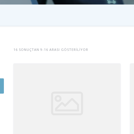
16 SONUÇTAN 9-16 ARASI GÖSTERILIYOR