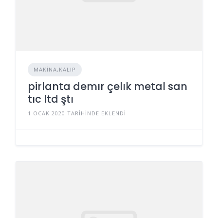
MAKINA,KALIP
pirlanta demır çelık metal san
tıc ltd ştı
1 OCAK 2020 TARIHINDE EKLENDI