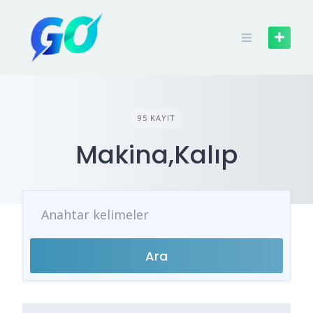
Skip
to
content
95 KAYIT
Makina,Kalıp
Ara