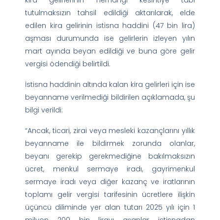
tutulmaksızın tahsil edildiği aktarılarak, elde
edilen kira gelirinin istisna haddini (47 bin lira)
aşması durumunda ise gelirlerin izleyen yılın
mart ayında beyan edildiği ve buna göre gelir
vergisi ödendiği belirtildi.
İstisna haddinin altında kalan kira gelirleri için ise
beyanname verilmediği bildirilen açıklamada, şu
bilgi verildi:
“Ancak, ticari, zirai veya mesleki kazançlarını yıllık
beyanname ile bildirmek zorunda olanlar,
beyanı gerekip gerekmediğine bakılmaksızın
ücret, menkul sermaye iradı, gayrimenkul
sermaye iradı veya diğer kazanç ve iratlarının
toplamı gelir vergisi tarifesinin ücretlere ilişkin
üçüncü diliminde yer alan tutarı 2025 yılı için 1
milyon 200 bin lirayı aşanlar istisnadan