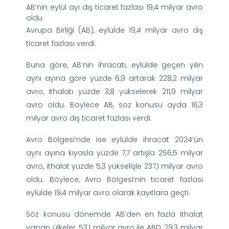
AB’nin eylül ayı dış ticaret fazlası 19,4 milyar avro
oldu
Avrupa Birliği (AB), eylülde 19,4 milyar avro dış
ticaret fazlası verdi.
Buna göre, AB’nin ihracatı, eylülde geçen yılın
aynı ayına göre yüzde 6,9 artarak 228,2 milyar
avro, ithalatı yüzde 3,8 yükselerek 211,9 milyar
avro oldu. Böylece AB, söz konusu ayda 16,3
milyar avro dış ticaret fazlası verdi.
Avro Bölgesi’nde ise eylülde ihracat 2024’ün
aynı ayına kıyasla yüzde 7,7 artışla 256,5 milyar
avro, ithalat yüzde 5,3 yükselişle 237,1 milyar avro
oldu. Böylece, Avro Bölgesi’nin ticaret fazlası
eylülde 19,4 milyar avro olarak kayıtlara geçti.
Söz konusu dönemde AB’den en fazla ithalat
yapan ülkeler, 53,1 milyar avro ile ABD, 29,3 milyar