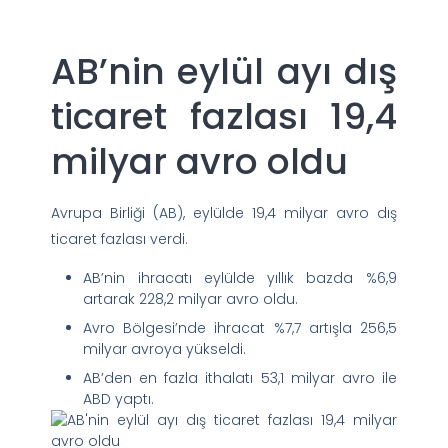
AB’nin eylül ayı dış
ticaret fazlası 19,4
milyar avro oldu
Avrupa Birliği (AB), eylülde 19,4 milyar avro dış
ticaret fazlası verdi.
AB’nin ihracatı eylülde yıllık bazda %6,9
artarak 228,2 milyar avro oldu.
Avro Bölgesi’nde ihracat %7,7 artışla 256,5
milyar avroya yükseldi.
AB’den en fazla ithalatı 53,1 milyar avro ile
ABD yaptı.